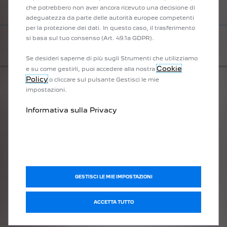
REMOTE CONTROL
che potrebbero non aver ancora ricevuto una decisione di
adeguatezza da parte delle autorità europee competenti
per la protezione dei dati. In questo caso, il trasferimento
BLOCCA E SBLOCCA PORTE
si basa sul tuo consenso (Art. 49.1a GDPR).
Se desideri saperne di più sugli Strumenti che utilizziamo
Cookie
e su come gestirli, puoi accedere alla nostra
Policy
o cliccare sul pulsante Gestisci le mie
impostazioni.
Informativa sulla Privacy
GESTISCI LE MIE IMPOSTAZIONI
ACCETTA TUTTO