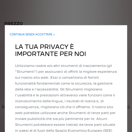
PREZZO
CONTINUA SENZA ACCETTARE →
LA TUA PRIVACY È
10
Anni
IMPORTANTE PER NOI
Incluso
Utilizziamo cookie e/o altri strumenti di tracciamento (gli
nel prezzo del
“Strumenti”) per assicurarci di offrirti la migliore esperienza
tuo veicolo
sul nostro sito web. Essi ci consentono di fornirti
funzionalità fondamentali come la sicurezza, la gestione
della rete e l'accessibilità. Gli Strumenti migliorano
l'usabilità e le prestazioni attraverso varie funzioni come il
Questa offerta è valida solo per i veicoli ordinati prima del 3°
riconoscimento della lingua, i risultati di ricerca e, di
luglio 2023. Per i veicoli ordinati dopo il 3° luglio 2023 (incluso),
conseguenza, migliorano ciò che ti offriamo. Il nostro sito
fare riferimento alle offerte relative a Connect ONE e Connect
web potrebbe utilizzare anche Strumenti di terze parti per
PLUS.
inviare pubblicità che sia più pertinente per te. Alcuni
Strumenti potrebbero essere trattati da terze parti situate
in paesi al di fuori dello Spazio Economico Europeo (SEE)